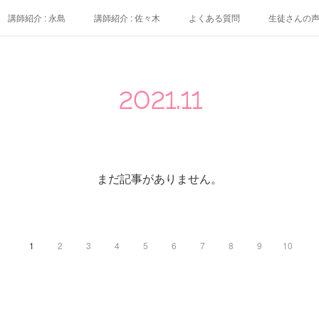
講師紹介 : 永島
講師紹介 : 佐々木
よくある質問
生徒さんの
2021
.
11
まだ記事がありません。
1
2
3
4
5
6
7
8
9
10