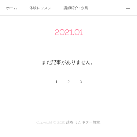
ホーム
体験レッスン
講師紹介 : 永島
講師紹介 : 佐々木
よくある質問
生徒さんの声
2021
.
01
アクセス
講師募集
まだ記事がありません。
1
2
3
Copyright ©
2026
越谷 うたギター教室
.