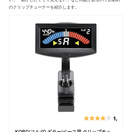
のクリップチューナーを紹介します。
KORG(コルグ) ギター/ベース用 クリップチューナー PitchCrow-G AW-4G BK ブラック ±0.1セントの高精度 カラー表示 24時間連続稼働 コンパクト ブラックAW-4G-BK