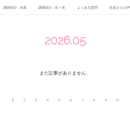
講師紹介 : 永島
講師紹介 : 佐々木
よくある質問
生徒さんの
2026
.
05
まだ記事がありません。
1
2
3
4
5
6
7
8
9
10