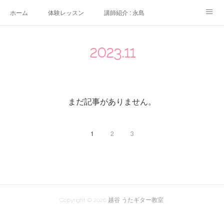
ホーム
体験レッスン
講師紹介 : 永島
講師紹介 : 佐々木
よくある質問
生徒さんの声
2023
.
11
アクセス
講師募集
まだ記事がありません。
1
2
3
Copyright ©
2026
越谷 うたギター教室
.