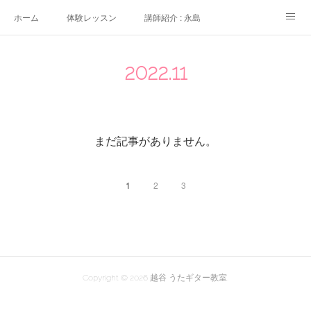
ホーム
体験レッスン
講師紹介 : 永島
講師紹介 : 佐々木
よくある質問
生徒さんの声
2022
.
11
アクセス
講師募集
まだ記事がありません。
1
2
3
Copyright ©
2026
越谷 うたギター教室
.