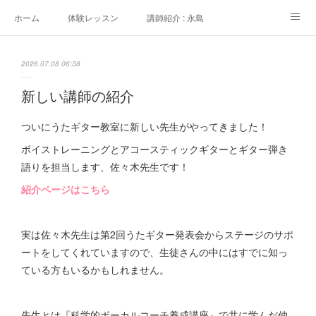
ホーム
体験レッスン
講師紹介 : 永島
講師紹介 : 佐々木
よくある質問
生徒さんの声
2026.07.08 06:38
アクセス
講師募集
新しい講師の紹介
ついにうたギター教室に新しい先生がやってきました！
ボイストレーニングとアコースティックギターとギター弾き
語りを担当します、佐々木先生です！
紹介ページはこちら
実は佐々木先生は第2回うたギター発表会からステージのサポ
ートをしてくれていますので、生徒さんの中にはすでに知っ
ている方もいるかもしれません。
先生とは『科学的ボーカルコーチ養成講座』で共に学んだ仲