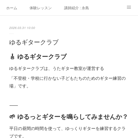
ホーム
体験レッスン
講師紹介 : 永島
講師紹介 : 佐々木
よくある質問
生徒さんの声
2026.03.31 10:00
アクセス
講師募集
ゆるギタークラブ
🎸 ゆるギタークラブ
ゆるギタークラブは、うたギター教室が運営する
「不登校・学校に行かない子どもたちのためのギター練習の
場」です。
⸻
🌱 ゆるっとギターを鳴らしてみませんか？
平日の昼間の時間を使って、ゆっくりギターを練習するクラ
ブです。