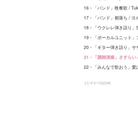
16・「バンド」晩餐歌 / Tuki
17・「バンド」都落ち / ヨ
18・「ウクレレ弾き語り」世界
19・「ボーカルユニット」コネク
20・「ギター弾き語り」サザンカ (
21・「講師演奏」さすらい 
22・「みんなで歌おう」愛は勝
うたギター日記
(
39
)