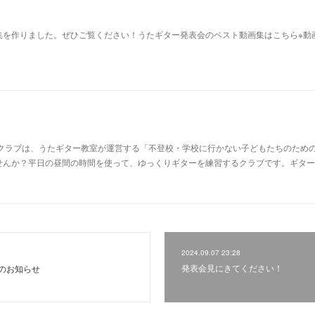
集を作りました。ぜひご覧ください！うたギター発表会のベスト動画集はこちら※動
ークラブは、うたギター教室が運営する「不登校・学校に行かない子どもたちのため
せんか？平日の昼間の時間を使って、ゆっくりギターを練習するクラブです。ギター
2024.09.07 23:28
発表会見にきてください！
のお知らせ