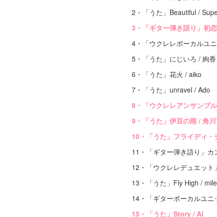
2・「うた」Beautiful / Super
3・「ギター弾き語り」初恋 
4・「ウクレレボーカルユニ
5・「うた」にじいろ / 絢香
6・「うた」花火 / aiko
7・「うた」unravel / Ado
8・「ウクレレアンサンブル」
9・「うた」伊豆の雨 / 角
10・「うた」フライディ・チ
11・「ギター弾き語り」カンナ / 
12・「ウクレレデュエット」Tears i
13・「うた」Fly High / mile
14・「ギターボーカルユニット」Walk
15・「うた」Story / AI