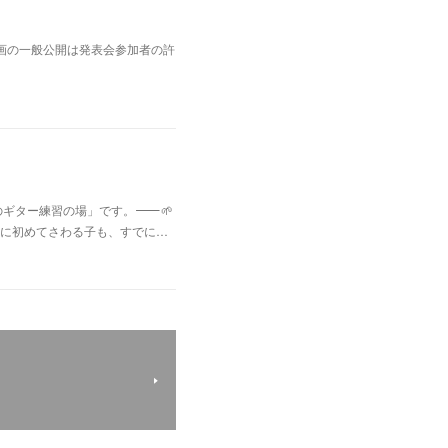
画の一般公開は発表会参加者の許
のギター練習の場」です。⸻🌱
に初めてさわる子も、すでに…