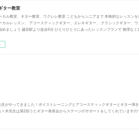
ギター教室
ーカル教室、ギター教室、ウクレレ教室 こどもからシニアまで 本格的なレッスンを
ーカルレッスン、 アコースティックギター、エレキギター、 クラシックギター、ウ
始めましょう 越谷駅より徒歩5分 ひとりひとりにあったレッスンプランで 無理なく
ー
先生がやってきました！ボイストレーニングとアコースティックギターとギター弾き
佐々木先生は第2回うたギター発表会からステージのサポートをしてくれていますの