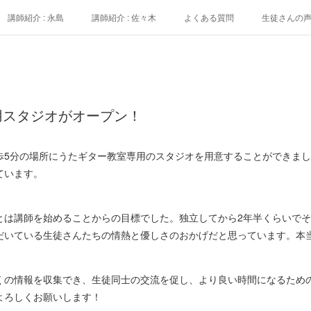
講師紹介 : 永島
講師紹介 : 佐々木
よくある質問
生徒さんの
用スタジオがオープン！
歩5分の場所にうたギター教室専用のスタジオを用意することができまし
ています。
とは講師を始めることからの目標でした。独立してから2年半くらいで
だいている生徒さんたちの情熱と優しさのおかげだと思っています。本
くの情報を収集でき、生徒同士の交流を促し、より良い時間になるため
よろしくお願いします！