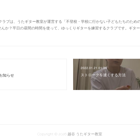
ークラブは、うたギター教室が運営する「不登校・学校に行かない子どもたちのため
せんか？平日の昼間の時間を使って、ゆっくりギターを練習するクラブです。ギター
2022.01.21 01:34
ストロークを速くする方法
お知らせ
Copyright ©
2026
越谷 うたギター教室
.