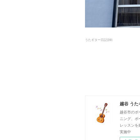
うたギター日記
(
39
)
越谷 うた
越谷市のボ
ニング、ボ
レッスンを
実施中