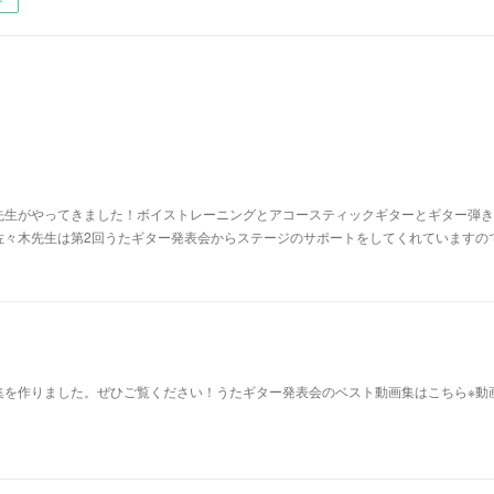
ー
先生がやってきました！ボイストレーニングとアコースティックギターとギター弾き
佐々木先生は第2回うたギター発表会からステージのサポートをしてくれていますの
集を作りました。ぜひご覧ください！うたギター発表会のベスト動画集はこちら※動