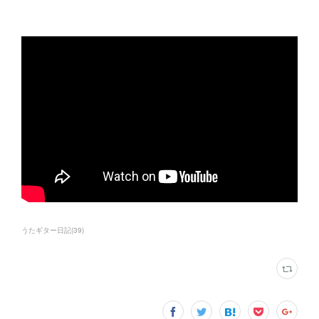
うたギター日記
(
39
)