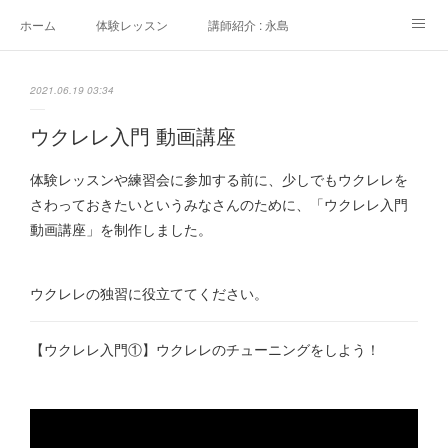
ホーム
体験レッスン
講師紹介 : 永島
講師紹介 : 佐々木
よくある質問
生徒さんの声
2021.06.19 03:34
アクセス
講師募集
ウクレレ入門 動画講座
体験レッスンや練習会に参加する前に、少しでもウクレレを
さわっておきたいというみなさんのために、「ウクレレ入門
動画講座」を制作しました。
ウクレレの独習に役立ててください。
【ウクレレ入門①】ウクレレのチューニングをしよう！