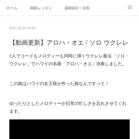
ホーム
体験レッスン
講師紹介 : 永島
講師紹介 : 佐々木
よくある質問
生徒さんの声
2021.05.20 00:25
アクセス
講師募集
【動画更新】アロハ・オエ / ソロ ウクレレ
1人でコードもメロディーも同時に弾くウクレレ奏法「ソロ・
ウクレレ」でハワイの名曲「アロハ・オエ」演奏しました。
この曲はハワイの女王様が作った曲なんですって！
ゆったりとしたメロディーが日常の忙しさを忘れさせてくれ
ます。