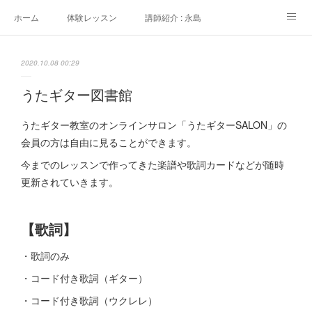
ホーム
体験レッスン
講師紹介 : 永島
講師紹介 : 佐々木
よくある質問
生徒さんの声
2020.10.08 00:29
アクセス
講師募集
うたギター図書館
うたギター教室のオンラインサロン「うたギターSALON」の
会員の方は自由に見ることができます。
今までのレッスンで作ってきた楽譜や歌詞カードなどが随時
更新されていきます。
【歌詞】
・歌詞のみ
・コード付き歌詞（ギター）
・コード付き歌詞（ウクレレ）