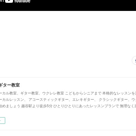
ギター教室
ーカル教室、ギター教室、ウクレレ教室 こどもからシニアまで 本格的なレッスンを
ーカルレッスン、 アコースティックギター、エレキギター、 クラシックギター、ウ
始めましょう 越谷駅より徒歩5分 ひとりひとりにあったレッスンプランで 無理なく
ー