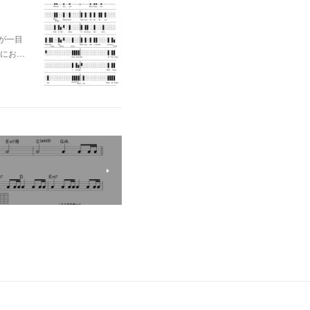
が一目
にお…