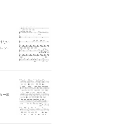
けない
レン…
ター教