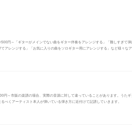
500円～「ギターがメインでない曲をギター伴奏をアレンジする」「難しすぎて弾
げてアレンジする」「お気に入りの曲をソロギター用にアレンジする」など様々なア
00円～市販の楽譜の場合、実際の音源に対して違っていることがあります。うたギ
なるべくアーティスト本人が弾いている弾き方に近付けて記譜していきます。