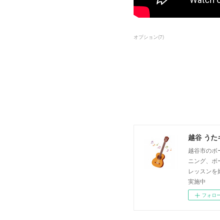
オプション
(
7
)
越谷 うた
越谷市のボ
ニング、ボ
レッスンを
実施中
フォロ